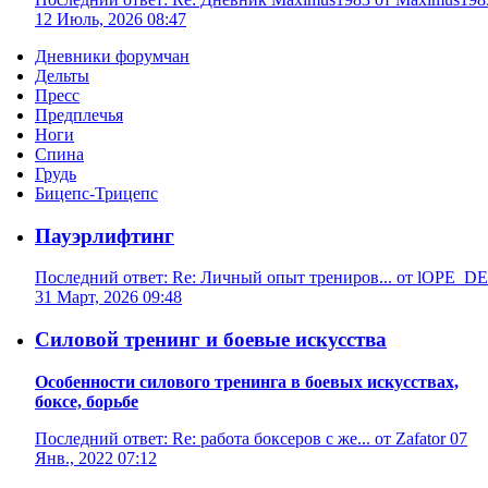
12 Июль, 2026 08:47
Дневники форумчан
Дельты
Пресс
Предплечья
Ноги
Спина
Грудь
Бицепс-Трицепс
Пауэрлифтинг
Последний ответ: Re: Личный опыт трениров... от lOPE_DE
31 Март, 2026 09:48
Силовой тренинг и боевые искусства
Особенности силового тренинга в боевых искусствах,
боксе, борьбе
Последний ответ: Re: работа боксеров с же... от Zafator 07
Янв., 2022 07:12