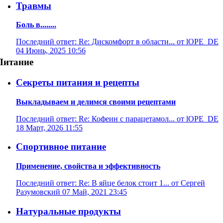
Травмы
Боль в........
Последний ответ: Re: Дискомфорт в области... от lOPE_DE
04 Июнь, 2025 10:56
Питание
Секреты питания и рецепты
Выкладываем и делимся своими рецептами
Последний ответ: Re: Кофеин с парацетамол... от lOPE_DE
18 Март, 2026 11:55
Спортивное питание
Применение, свойства и эффективность
Последний ответ: Re: В яйце белок стоит 1... от Сергей
Разумовский 07 Май, 2021 23:45
Натуральные продукты