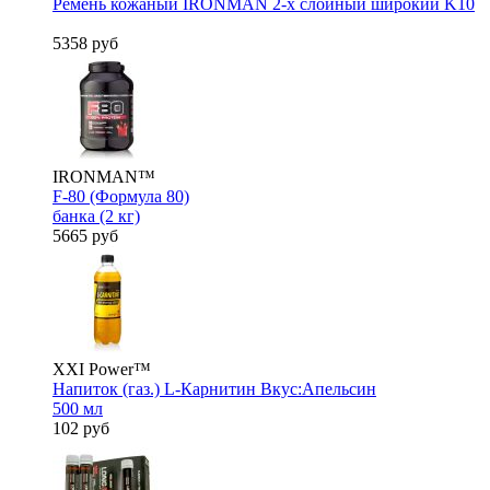
Ремень кожаный IRONMAN 2-х слойный широкий K10
5358 руб
IRONMAN™
F-80 (Формула 80)
банка (2 кг)
5665 руб
XXI Power™
Напиток (газ.) L-Карнитин Вкус:Апельсин
500 мл
102 руб