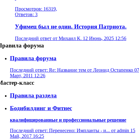
Просмотров: 16319,
Ответов: 3
Уфимец был не один. История Патриота.
Последний ответ от Михаил К. 12 Июнь, 2025 12:56
Правила форума
Правила форума
Последний ответ: Re: Название тем от Леонид Остапенко 0
Март, 2011 12:26
Мастер-класс
Правила раздела
Бодибилдинг и Фитнес
квалифицированные и профессиональные решение
Последний ответ: Перенесено: Импланты - и... от admin 15
Май, 2017 16:25