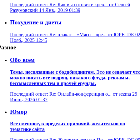
Последний ответ: Re: Как вы готовите крев... от Сергей
Разумовский 14 Янв., 2019 01:39
Похудение и диеты
Последний ответ: Re: плакат – «Мясо – вре... от lOPE_DE 0
Нояб., 2025 12:45
Разное
Обо всем
Темы, несвязанные с бодибилдингом. Это не означает чт
можно писать все подряд, никакого флуда, рекламы,
бессмысленных тем и прочей ерунды.
Последний ответ: Re: Онлайн-конференция о... от sezma 25
Июнь, 2026 01:37
Юмор
Все смешное, в пределах приличий, желательно по
тематике сайта
Последний ответ: Re: 20 лет спустя или По... от lOPE_DE 0