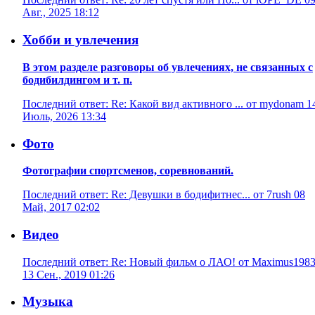
Авг., 2025 18:12
Хобби и увлечения
В этом разделе разговоры об увлечениях, не связанных с
бодибилдингом и т. п.
Последний ответ: Re: Какой вид активного ... от mydonam 1
Июль, 2026 13:34
Фото
Фотографии спортсменов, соревнований.
Последний ответ: Re: Девушки в бодифитнес... от 7rush 08
Май, 2017 02:02
Видео
Последний ответ: Re: Новый фильм о ЛАО! от Maximus198
13 Сен., 2019 01:26
Музыка