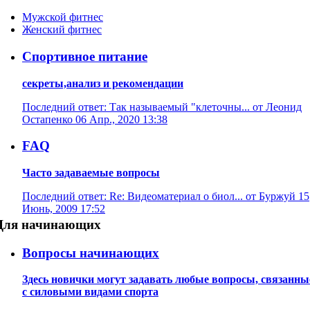
Мужской фитнес
Женский фитнес
Спортивное питание
секреты,анализ и рекомендации
Последний ответ: Так называемый "клеточны... от Леонид
Остапенко 06 Апр., 2020 13:38
FAQ
Часто задаваемые вопросы
Последний ответ: Re: Видеоматериал о биол... от Буржуй 15
Июнь, 2009 17:52
Для начинающих
Вопросы начинающих
Здесь новички могут задавать любые вопросы, связанны
с силовыми видами спорта