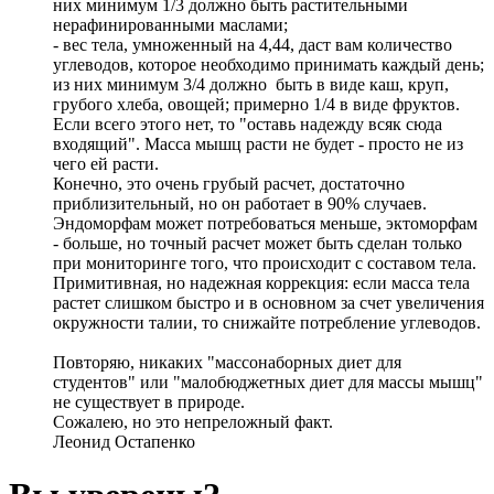
них минимум 1/3 должно быть растительными
нерафинированными маслами;
- вес тела, умноженный на 4,44, даст вам количество
углеводов, которое необходимо принимать каждый день;
из них минимум 3/4 должно быть в виде каш, круп,
грубого хлеба, овощей; примерно 1/4 в виде фруктов.
Если всего этого нет, то "оставь надежду всяк сюда
входящий". Масса мышц расти не будет - просто не из
чего ей расти.
Конечно, это очень грубый расчет, достаточно
приблизительный, но он работает в 90% случаев.
Эндоморфам может потребоваться меньше, эктоморфам
- больше, но точный расчет может быть сделан только
при мониторинге того, что происходит с составом тела.
Примитивная, но надежная коррекция: если масса тела
растет слишком быстро и в основном за счет увеличения
окружности талии, то снижайте потребление углеводов.
Повторяю, никаких "массонаборных диет для
студентов" или "малобюджетных диет для массы мышц"
не существует в природе.
Сожалею, но это непреложный факт.
Леонид Остапенко